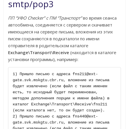
smtp/pop3
ПП “УФО Checker” c ПМ “Транспорт”
во время сеанса
автообмена, соединяется с сервером и скачивает
имеющиеся на сервере письма, вложения из этих
писем сохраняются в подкаталоги по имени
отправителя в родительском каталоге
Exchange\Transport\Receive
(находится в каталоге
установки программы), например:
1) Пришло письмо с адреса fns211@ext-
gate.svk.mskgtu.cbr.ru, вложение из письма 
будет извлечено (если файл с таким именем 
есть, то исходный будет переименован, 
методом дополнения порции к имени файла) в 
каталог Exchange\Transport\Receive\fns211 
(если каталога нет, то он будет создан). 

2) Пришло письмо с адреса fns440@ext-
gate.svk.mskgtu.cbr.ru, вложение из письма 
будет извлечено (если файл с таким именем 