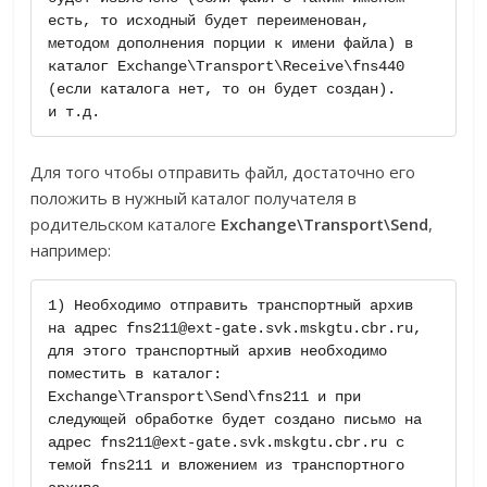
есть, то исходный будет переименован, 
методом дополнения порции к имени файла) в 
каталог Exchange\Transport\Receive\fns440 
(если каталога нет, то он будет создан).

и т.д.
Для того чтобы отправить файл, достаточно его
положить в нужный каталог получателя в
родительском каталоге
Exchange\Transport\Send
,
например:
1) Необходимо отправить транспортный архив 
на адрес fns211@ext-gate.svk.mskgtu.cbr.ru, 
для этого транспортный архив необходимо 
поместить в каталог: 
Exchange\Transport\Send\fns211 и при 
следующей обработке будет создано письмо на 
адрес fns211@ext-gate.svk.mskgtu.cbr.ru с 
темой fns211 и вложением из транспортного 