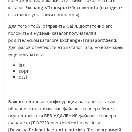
возможностью докачки, эти файлы сохраняются в
каталог
Exchange/Transport/Receive/info
(находится
в каталоге установки программы).
Для того чтобы отправить файл, достаточно его
положить в нужный каталог получателя в
родительском каталоге
Exchange\Transport\Send
.
Для фалов отчетности это каталог
Info
, но возможны
еще получатели:
ias
sopr
otzi
Важно
: тестовые конфигурации настроены таким
образом, что скачивание файлов с сервера будет
осуществляться
БЕЗ УДАЛЕНИЯ
файлов с сервера
(параметр [POP3]/donotdelete=1 в mail.ini и
[Download]/donotdelete=1 в http.ini ). Т.е. программой