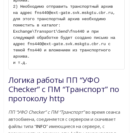
архива.

2) Необходимо отправить транспортный архив 
на адрес fns440@ext-gate.svk.mskgtu.cbr.ru, 
для этого транспортный архив необходимо 
поместить в каталог: 
Exchange\Transport\Send\fns440 и при 
следующей обработке будет создано письмо на 
адрес fns440@ext-gate.svk.mskgtu.cbr.ru с 
темой fns440 и вложением из транспортного 
архива.

и т.д.
Логика работы ПП “УФО
Checker” c ПМ “Транспорт” по
протоколу http
ПП “УФО Checker” c ПМ “Транспорт”
во время сеанса
автообмена, соединяется с сервером и скачивает
файлы типа “
INFO
” имеющиеся на сервере, с