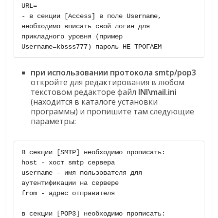
URL= 

- в секции [Access] в поле Username, 
необходимо вписать свой логин для 
прикладного уровня (пример 
Username=kbsss777) пароль НЕ ТРОГАЕМ
при использовании протокола smtp/pop3
откройте для редактирования в любом
текстовом редакторе файл
INI\mail.ini
(находится в каталоге установки
программы) и пропишите там следующие
параметры:
В секции [SMTP] необходимо прописать:

host - хост smtp сервера

username - имя пользователя для 
аутентификации на сервере

from - адрес отправителя

в секции [POP3] необходимо прописать:
