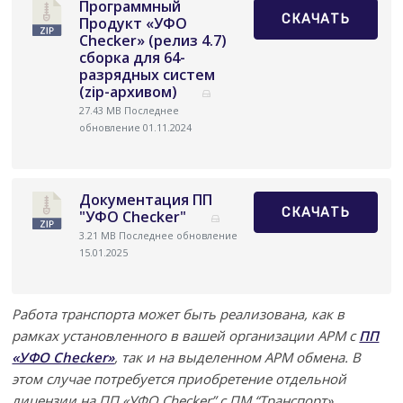
Программный
СКАЧАТЬ
Продукт «УФО
Checker» (релиз 4.7)
сборка для 64-
разрядных систем
(zip-архивом)
27.43 MB
Последнее
обновление 01.11.2024
Документация ПП
СКАЧАТЬ
"УФО Checker"
3.21 MB
Последнее обновление
15.01.2025
Работа транспорта может быть реализована, как в
рамках установленного в вашей организации АРМ с
ПП
«УФО Checker»
, так и на выделенном АРМ обмена. В
этом случае потребуется приобретение отдельной
лицензии на ПП «УФО Checker” с ПМ “Транспорт».