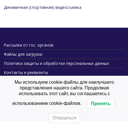
Динамичная (спортивная) видеосъемка
Рассылки от гос. органов
Файлы для загрузки
Политика защиты и обработки персональных данных
Контакты и реквизиты
Мы используем cookie-файлы для наилучшего
представления нашего сайта. Продолжая
использовать этот сайт, вы соглашаетесь с
Копирайт © 2026
ООО "МО ПНИЭИ –
использованием cookie-файлов.
Принять
КрасКрипт"
. Все права защищены.
Тема ColorMag от
ThemeGrill
. Создано
на
WordPress
.
Отказаться