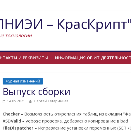
НИЭИ – КрасКрипт
е технологии
НТАКТЫ И РЕКВИЗИТЫ
ИНФОРМАЦИЯ ОБ ИТ ДЕЯТЕЛЬНОС
Журнал изменений
Выпуск сборки
14.05.2021
Сергей Татаринцев
Checker
– Возможность открепления таблиц из вкладки “Ф
XSDValid
– vebose проверка, добавлено копирование в bad
FileDispatcher
– Исправление установки переменных (SET 