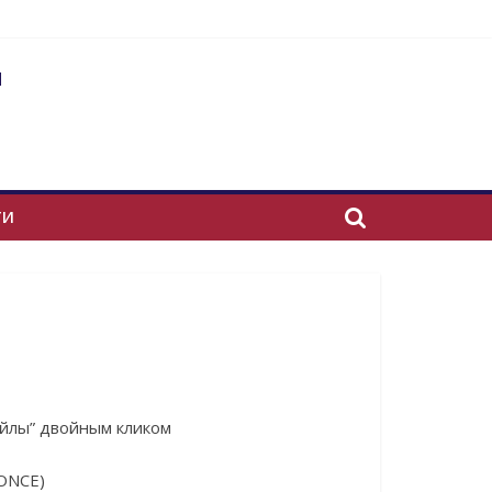
"
ТИ
айлы” двойным кликом
/ONCE)