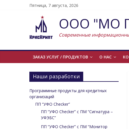
Skip
Пятница, 7 августа, 2026
to
content
ООО "МО П
Современные информационны
ЗАКАЗ УСЛУГ / ПРОДУКТОВ
О НАС
КО
Наши разработки
Программные продукты для кредитных
организаций
ПП “УФО Checker”
ПП “УФО Checker” c ПМ “Сигнатура –
УФЭБС”
ПП “УФО Checker” c ПМ “Монитор