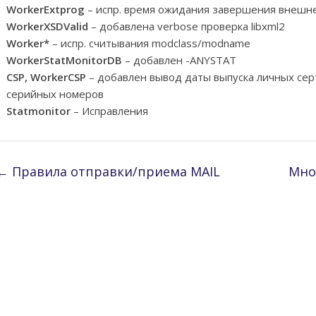
WorkerExtprog
– испр. время ожидания завершения внешн
WorkerXSDValid
– добавлена verbose проверка libxml2
Worker*
– испр. считывания modclass/modname
WorkerStatMonitorDB
– добавлен -ANYSTAT
CSP, WorkerCSP
– добавлен вывод даты выпуска личных сер
серийных номеров
Statmonitor
– Исправления
←
Правила отправки/приема MAIL
Мно