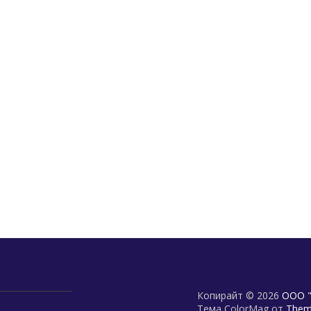
Копирайт © 2026
ООО "
Тема ColorMag от
Theme