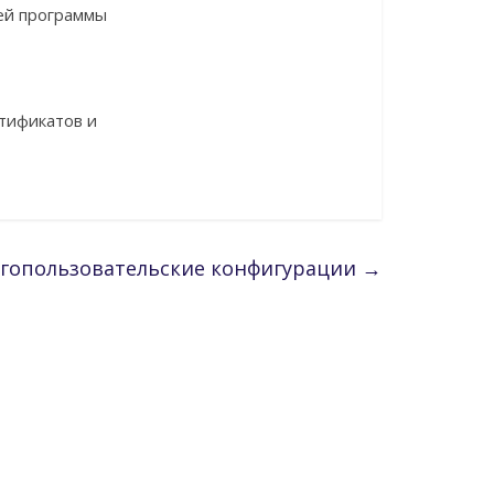
ей программы
тификатов и
гопользовательские конфигурации
→